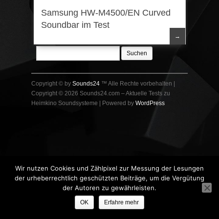
Soundbar
Samsung HW-M4500/EN Curved
Soundbar im Test
→
Suchen
nach:
Copyright © by
Sounds24
™ Alle Rechte vorbehalten |
Copyright © 2026 Sounds24.com – Aktuelle Tests zu
Heimkino Soundsysteme | Powered by
WordPress
Wir nutzen Cookies und Zählpixel zur Messung der Lesungen
der urheberrechtlich geschützten Beiträge, um die Vergütung
der Autoren zu gewährleisten.
OK
Erfahre mehr