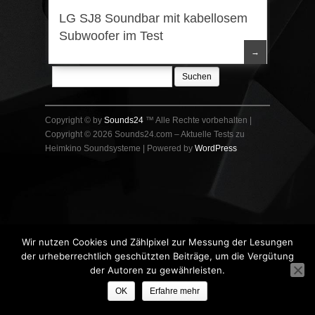
LG SJ8 Soundbar mit kabellosem
Subwoofer im Test
→
Suchen
nach:
Copyright © by
Sounds24
™ Alle Rechte vorbehalten |
Copyright © 2026 Sounds24.com – Aktuelle Tests zu
Heimkino Soundsysteme | Powered by
WordPress
Wir nutzen Cookies und Zählpixel zur Messung der Lesungen
der urheberrechtlich geschützten Beiträge, um die Vergütung
der Autoren zu gewährleisten.
OK
Erfahre mehr