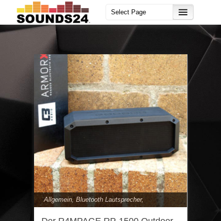
Allgemein
,
Bluetooth Lautsprecher
,
Lautsprecher
,
Zubehör