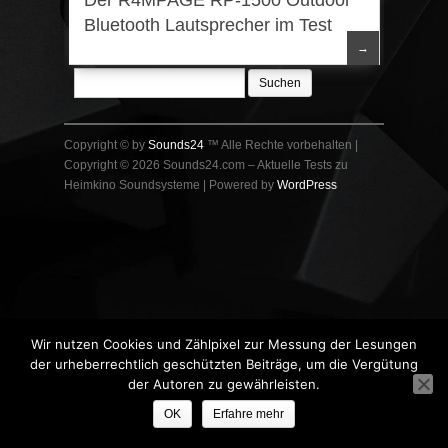
Der R4MPAGE RP-1500 Outdoor
Bluetooth Lautsprecher im Test
→
Suchen
nach:
Copyright © by
Sounds24
™ Alle Rechte vorbehalten |
Copyright © 2026 Sounds24.com – Aktuelle Tests zu
Heimkino Soundsysteme | Powered by
WordPress
Wir nutzen Cookies und Zählpixel zur Messung der Lesungen
der urheberrechtlich geschützten Beiträge, um die Vergütung
der Autoren zu gewährleisten.
OK
Erfahre mehr