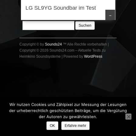
Lautsprecher
,
LG
,
Soundbar
LG SL9YG Soundbar im Test
→
Suchen
nach:
Copyright © by
Sounds24
™ Alle Rechte vorbehalten |
Copyright © 2026 Sounds24.com – Aktuelle Tests zu
Heimkino Soundsysteme | Powered by
WordPress
Wir nutzen Cookies und Zählpixel zur Messung der Lesungen
der urheberrechtlich geschützten Beiträge, um die Vergütung
der Autoren zu gewährleisten.
OK
Erfahre mehr