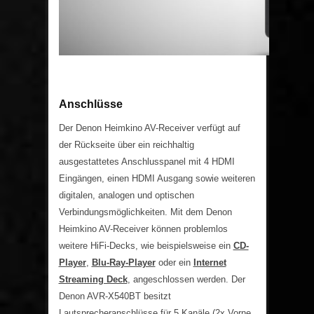
Anschlüsse
Der Denon Heimkino AV-Receiver verfügt auf
der Rückseite über ein reichhaltig
ausgestattetes Anschlusspanel mit 4 HDMI
Eingängen, einen HDMI Ausgang sowie weiteren
digitalen, analogen und optischen
Verbindungsmöglichkeiten. Mit dem Denon
Heimkino AV-Receiver können problemlos
weitere HiFi-Decks, wie beispielsweise ein
CD-
Player
,
Blu-Ray-Player
oder ein
Internet
Streaming Deck
, angeschlossen werden. Der
Denon AVR-X540BT besitzt
Lautsprecheranschlüsse für 5 Kanäle (2x Vorne,