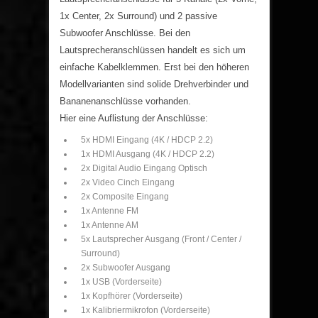
1x Center, 2x Surround) und 2 passive
Subwoofer Anschlüsse. Bei den
Lautsprecheranschlüssen handelt es sich um
einfache Kabelklemmen. Erst bei den höheren
Modellvarianten sind solide Drehverbinder und
Bananenanschlüsse vorhanden.
Hier eine Auflistung der Anschlüsse:
5x HDMI Eingang (4K / HDCP 2.2)
1x HDMI Ausgang (4K / HDCP 2.2)
2x Digital Audio Eingang Optisch
2x Video Cinch Eingang
2x Composite Eingang
1x Antenne FM
1x Antenne AM
5x Lautsprecher Ausgang (Front / Center /
Surround)
2x Subwoofer Ausgang
1x USB (Vorderseite)
1x Kopfhörer (Vorderseite)
1x Kalibriermikrofon (Vorderseite)