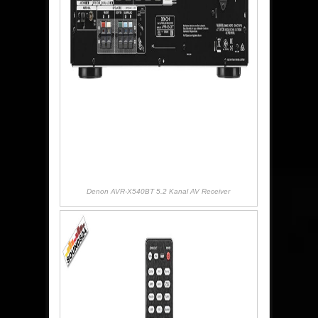
Denon AVR-X540BT 5.2 Kanal AV Receiver