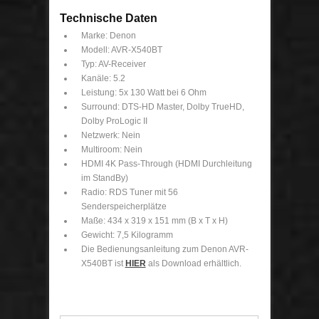
Technische Daten
Marke: Denon
Modell: AVR-X540BT
Typ: AV-Receiver
Kanäle: 5.2
Leistung: 5x 130 Watt bei 6 Ohm
Surround: DTS-HD Master, Dolby TrueHD,
Dolby ProLogic II
Netzwerk: Nein
Multiroom: Nein
HDMI 4K Pass-Through (HDMI Durchleitung
im StandBy)
Radio: RDS Tuner mit 56
Senderspeicherplätze
Maße: 434 x 319 x 151 mm (B x T x H)
Gewicht: 7,5 Kilogramm
Die Bedienungsanleitung zum Denon AVR-
X540BT ist
HIER
als Download erhältlich.