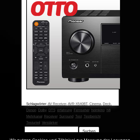
Schlagwörter:
AV Receiver
,
AVR-X540BT
,
Cinema
,
Deck
,
Denon
,
Dolby
,
DTS
,
erfahrung
,
Fernseher
,
heimkino
,
hifi
,
Mehrkanal
,
Receiver
,
Surround
,
Test
,
Testbericht
,
Testurteil
,
Verstärker
Suchen
nach: