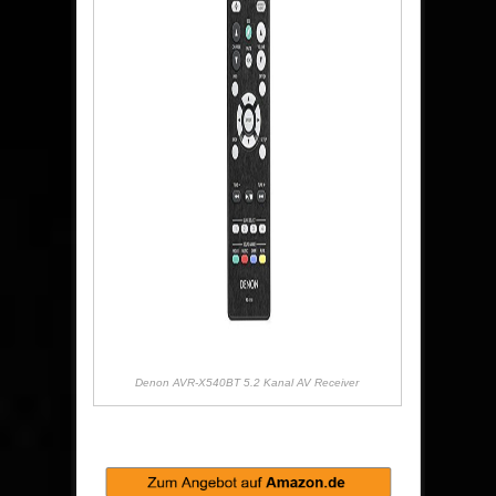
Denon AVR-X540BT 5.2 Kanal AV Receiver