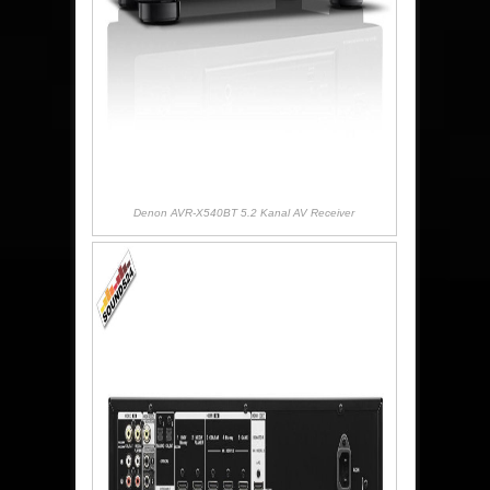
Denon AVR-X540BT 5.2 Kanal AV Receiver