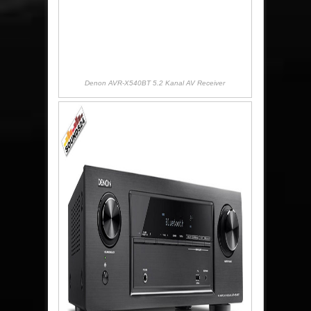
Denon AVR-X540BT 5.2 Kanal AV Receiver