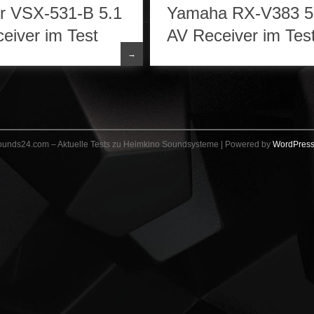
r VSX-531-B 5.1
Yamaha RX-V383 5
eiver im Test
AV Receiver im Tes
→
Sounds24.com – Aktuelle Tests zu Heimkino Soundsysteme | Powered by
WordPres