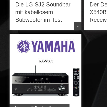
Lautsprecher
,
LG
Die LG SJ2 Soundbar
Der D
mit kabellosem
X540BT
Subwoofer im Test
Receiv
→