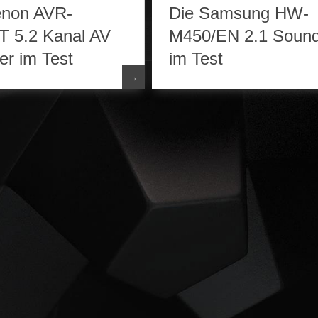
Soundbar
enon AVR-
Die Samsung HW-
 5.2 Kanal AV
M450/EN 2.1 Soun
er im Test
im Test
→