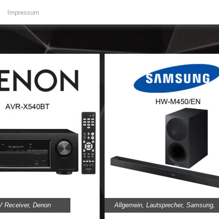
Impressum
V Receiver
,
Denon
Allgemein
,
Lautsprecher
,
Samsung
,