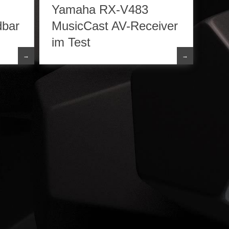
Yamaha RX-V483
dbar
MusicCast AV-Receiver
im Test
→
→