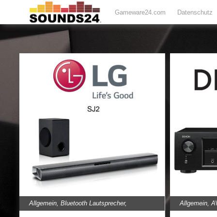
Gameware24.com
Datenschutz
Allgemein
,
Bluetooth Lautsprecher
,
Allgemein
,
A